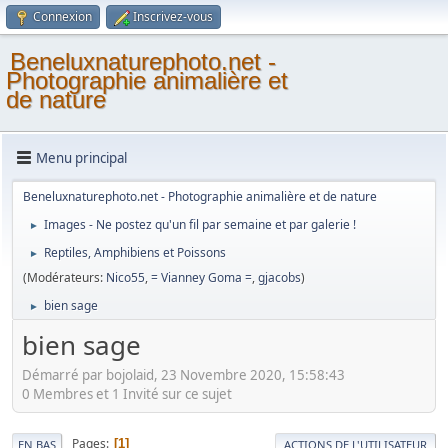
Connexion
Inscrivez-vous
Beneluxnaturephoto.net -
Photographie animalière et
de nature
Menu principal
Beneluxnaturephoto.net - Photographie animalière et de nature
Images - Ne postez qu'un fil par semaine et par galerie !
►
Reptiles, Amphibiens et Poissons
►
(Modérateurs:
Nico55
,
= Vianney Goma =
,
gjacobs
)
bien sage
►
bien sage
Démarré par bojolaid, 23 Novembre 2020, 15:58:43
0 Membres et 1 Invité sur ce sujet
Pages
1
EN BAS
ACTIONS DE L'UTILISATEUR