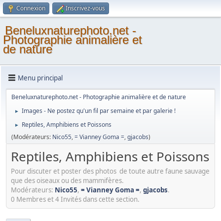
Connexion
Inscrivez-vous
Beneluxnaturephoto.net -
Photographie animalière et
de nature
Menu principal
Beneluxnaturephoto.net - Photographie animalière et de nature
Images - Ne postez qu'un fil par semaine et par galerie !
►
Reptiles, Amphibiens et Poissons
►
(Modérateurs:
Nico55
,
= Vianney Goma =
,
gjacobs
)
Reptiles, Amphibiens et Poissons
Pour discuter et poster des photos de toute autre faune sauvage
que des oiseaux ou des mammifères.
Modérateurs:
Nico55
,
= Vianney Goma =
,
gjacobs
.
0 Membres et 4 Invités dans cette section.