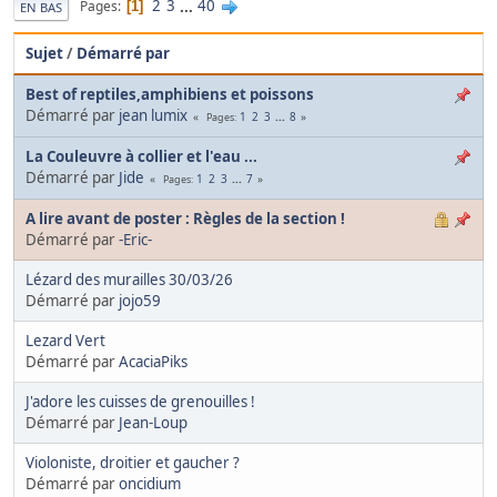
2
3
...
40
Pages
1
EN BAS
Sujet
/
Démarré par
Best of reptiles,amphibiens et poissons
Démarré par
jean lumix
1
2
3
...
8
Pages
La Couleuvre à collier et l'eau ...
Démarré par
Jide
1
2
3
...
7
Pages
A lire avant de poster : Règles de la section !
Démarré par
-Eric-
Lézard des murailles 30/03/26
Démarré par
jojo59
Lezard Vert
Démarré par
AcaciaPiks
J'adore les cuisses de grenouilles !
Démarré par
Jean-Loup
Violoniste, droitier et gaucher ?
Démarré par
oncidium