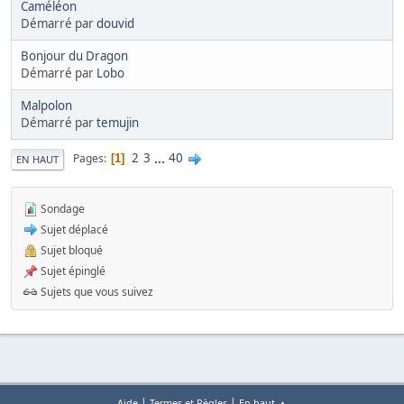
Caméléon
Démarré par
douvid
Bonjour du Dragon
Démarré par
Lobo
Malpolon
Démarré par
temujin
2
3
...
40
Pages
1
EN HAUT
Sondage
Sujet déplacé
Sujet bloqué
Sujet épinglé
Sujets que vous suivez
|
|
Aide
Termes et Règles
En haut ▲