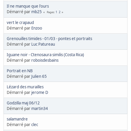
Il ne manque que l'ours
Démarré par
mb25
1
2
Pages
vert le crapaud
Démarré par
Enzoo
Grenouilles timides - 01/03 - pontes et portraits
Démarré par
Luc Patureau
Iguane noir - Ctenosaura similis (Costa Rica)
Démarré par
roboisdesbains
Portrait en NB
Démarré par
Julien 65
Lézard des murailles
Démarré par
jerome D
Godzilla maj 06/12
Démarré par
martin34
salamandre
Démarré par
clec