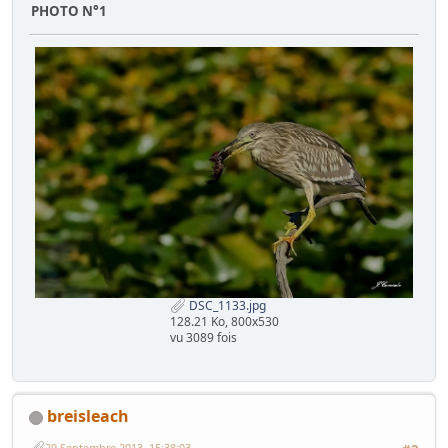
PHOTO N°1
DSC_1133.jpg
128.21 Ko, 800x530
vu 3089 fois
breisleach
29 Septembre 2013, 15:38:03