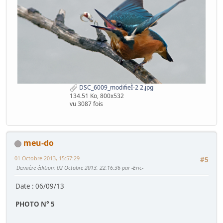
DSC_6009_modifieÌ-2 2.jpg
134.51 Ko, 800x532
vu 3087 fois
meu-do
01 Octobre 2013, 15:57:29
#5
Dernière édition
: 02 Octobre 2013, 22:16:36 par -Eric-
Date : 06/09/13
PHOTO N° 5