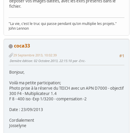
déposer vos images datées, avec les exifs présents dans le
fichier.
"La vie, c'est le truc qui passe pendant qu'on multiplie les projets."
John Lennon
coca33
29 Septembre 2013, 10:02:39
#1
Dernière édition
: 02 Octobre 2013, 22:15:10 par -Eric-
Bonjour,
Voilà ma petite participation;
Photo prise à la réserve du TEICH avec un APN D7000 - objectif
300 F4 - Multiplicateur 1.4
F 8 - 400 iso -Exp 1/3200 - compensation -2
Date : 23/09/2013
Cordialement
Josselyne