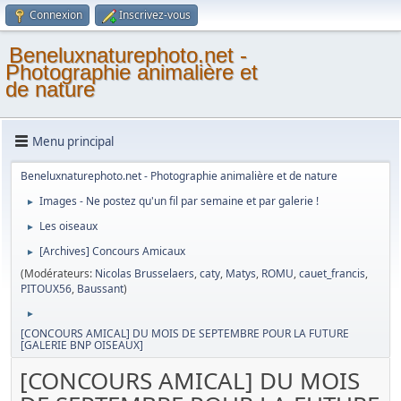
Connexion
Inscrivez-vous
Beneluxnaturephoto.net -
Photographie animalière et
de nature
Menu principal
Beneluxnaturephoto.net - Photographie animalière et de nature
Images - Ne postez qu'un fil par semaine et par galerie !
►
Les oiseaux
►
[Archives] Concours Amicaux
►
(Modérateurs:
Nicolas Brusselaers
,
caty
,
Matys
,
ROMU
,
cauet_francis
,
PITOUX56
,
Baussant
)
►
[CONCOURS AMICAL] DU MOIS DE SEPTEMBRE POUR LA FUTURE
[GALERIE BNP OISEAUX]
[CONCOURS AMICAL] DU MOIS