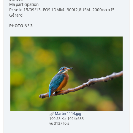
Ma participation
Prise le 15/09/13--EOS 1DMk4--300f2,8USM--2000iso à f5
Gérard
PHOTO N° 3
Martin 1114.jpg
100.53 Ko, 1024x683
vu 3137 fois