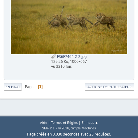
FS6F7464-2-2.jpg
129.26 Ko, 1000x667
vu 3310 fois
Pages
1
EN HAUT
ACTIONS DE L'UTILISATEUR
|
|
Aide
Termes et Règles
En haut ▲
,
SMF 2.1.7 © 2026
Simple Machines
Page créée en 0.030 secondes avec 25 requêtes.