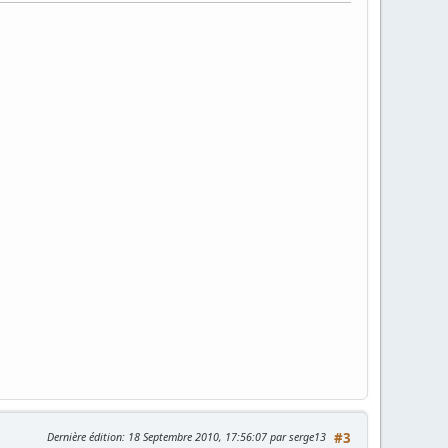
Dernière édition
: 18 Septembre 2010, 17:56:07 par serge13
#3