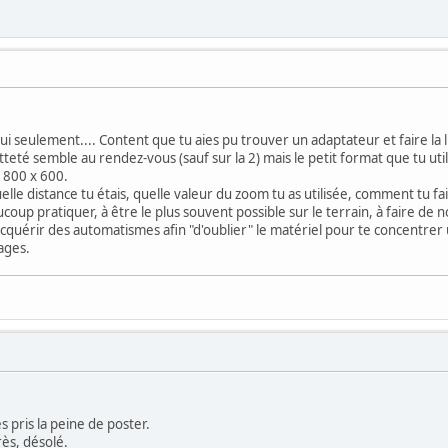
hui seulement.... Content que tu aies pu trouver un adaptateur et faire la
teté semble au rendez-vous (sauf sur la 2) mais le petit format que tu ut
 800 x 600.
elle distance tu étais, quelle valeur du zoom tu as utilisée, comment tu fais
ucoup pratiquer, à être le plus souvent possible sur le terrain, à faire d
 ) acquérir des automatismes afin "d'oublier" le matériel pour te concentre
ages.
s pris la peine de poster.
près, désolé.