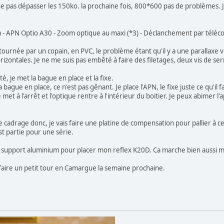
ne pas dépasser les 150ko. la prochaine fois, 800*600 pas de problèmes. 
 - APN Optio A30 - Zoom optique au maxi (*3) - Déclanchement par téléc
tournée par un copain, en PVC, le problème étant qu'il y a une parallaxe v
rizontales. Je ne me suis pas embêté à faire des filetages, deux vis de se
té, je met la bague en place et la fixe.
la bague en place, ce n'est pas gênant. Je place l'APN, le fixe juste ce qu'il
met à l'arrêt et l'optique rentre à l'intérieur du boitier. Je peux abimer l'a
.
 cadrage donc, je vais faire une platine de compensation pour pallier à ce
st partie pour une série.
n support aluminium pour placer mon reflex K20D. Ca marche bien aussi m
is faire un petit tour en Camargue la semaine prochaine.