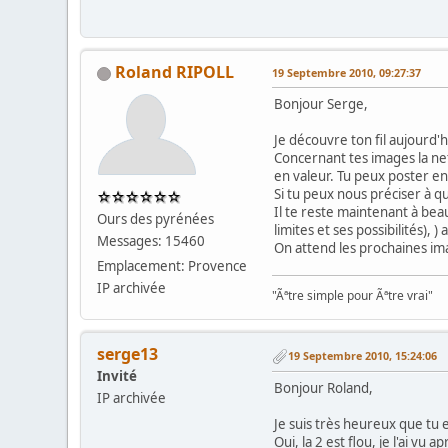
Roland RIPOLL
19 Septembre 2010, 09:27:37
Bonjour Serge,
Je découvre ton fil aujourd'
Concernant tes images la net
en valeur. Tu peux poster en
Si tu peux nous préciser à qu
Il te reste maintenant à bea
Ours des pyrénées
limites et ses possibilités),
Messages: 15460
On attend les prochaines im
Emplacement: Provence
IP archivée
"Ãªtre simple pour Ãªtre vrai"
serge13
19 Septembre 2010, 15:24:06
Invité
Bonjour Roland,
IP archivée
Je suis très heureux que tu e
Oui, la 2 est flou, je l'ai vu a