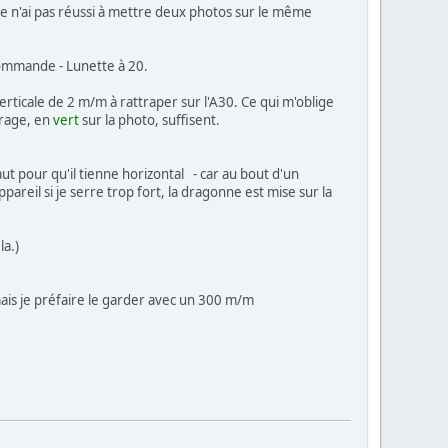
Je n'ai pas réussi à mettre deux photos sur le même
ommande - Lunette à 20.
erticale de 2 m/m à rattraper sur l'A30. Ce qui m'oblige
rrage, en
vert
sur la photo, suffisent.
 faut pour qu'il tienne horizontal - car au bout d'un
ppareil si je serre trop fort, la dragonne est mise sur la
la.)
ais je préfaire le garder avec un 300 m/m