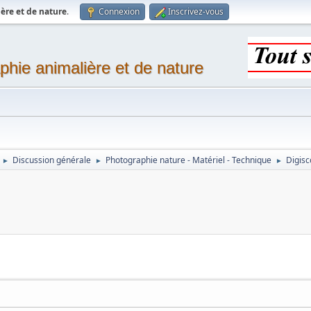
ère et de nature
.
Connexion
Inscrivez-vous
phie animalière et de nature
Discussion générale
Photographie nature - Matériel - Technique
Digisc
►
►
►