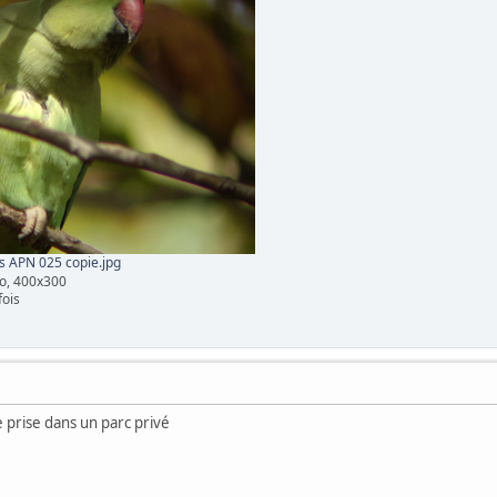
s APN 025 copie.jpg
o, 400x300
fois
e prise dans un parc privé