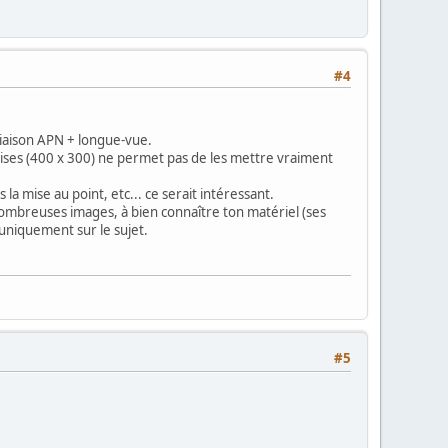
#4
 liaison APN + longue-vue.
ilises (400 x 300) ne permet pas de les mettre vraiment
 la mise au point, etc... ce serait intéressant.
e nombreuses images, à bien connaître ton matériel (ses
r uniquement sur le sujet.
#5