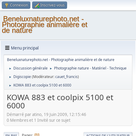
Connexion
Inscrivez-vous
Beneluxnaturephoto.net -
Photographie animalière et
de nature
Menu principal
Beneluxnaturephoto.net - Photographie animalière et de nature
Discussion générale
Photographie nature - Matériel - Technique
►
►
Digiscopie
(Modérateur:
cauet_francis
)
►
KOWA 883 et coolpix 5100 et 6000
►
KOWA 883 et coolpix 5100 et
6000
Démarré par atino, 19 Juin 2009, 12:15:46
0 Membres et 1 Invité sur ce sujet
Pages
1
EN BAS
ACTIONS DE L'UTILISATEUR