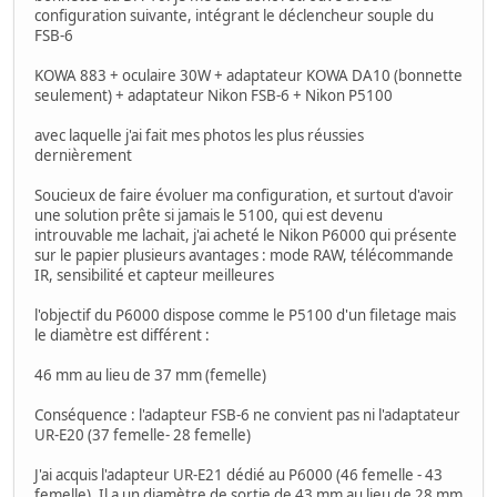
configuration suivante, intégrant le déclencheur souple du
FSB-6
KOWA 883 + oculaire 30W + adaptateur KOWA DA10 (bonnette
seulement) + adaptateur Nikon FSB-6 + Nikon P5100
avec laquelle j'ai fait mes photos les plus réussies
dernièrement
Soucieux de faire évoluer ma configuration, et surtout d'avoir
une solution prête si jamais le 5100, qui est devenu
introuvable me lachait, j'ai acheté le Nikon P6000 qui présente
sur le papier plusieurs avantages : mode RAW, télécommande
IR, sensibilité et capteur meilleures
l'objectif du P6000 dispose comme le P5100 d'un filetage mais
le diamètre est différent :
46 mm au lieu de 37 mm (femelle)
Conséquence : l'adapteur FSB-6 ne convient pas ni l'adaptateur
UR-E20 (37 femelle- 28 femelle)
J'ai acquis l'adapteur UR-E21 dédié au P6000 (46 femelle - 43
femelle). Il a un diamètre de sortie de 43 mm au lieu de 28 mm