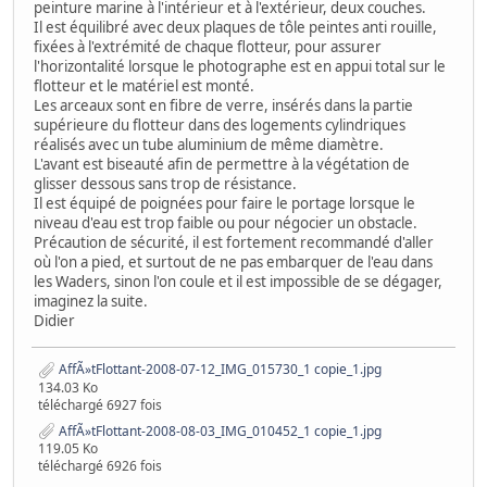
peinture marine à l'intérieur et à l'extérieur, deux couches.
Il est équilibré avec deux plaques de tôle peintes anti rouille,
fixées à l'extrémité de chaque flotteur, pour assurer
l'horizontalité lorsque le photographe est en appui total sur le
flotteur et le matériel est monté.
Les arceaux sont en fibre de verre, insérés dans la partie
supérieure du flotteur dans des logements cylindriques
réalisés avec un tube aluminium de même diamètre.
L'avant est biseauté afin de permettre à la végétation de
glisser dessous sans trop de résistance.
Il est équipé de poignées pour faire le portage lorsque le
niveau d'eau est trop faible ou pour négocier un obstacle.
Précaution de sécurité, il est fortement recommandé d'aller
où l'on a pied, et surtout de ne pas embarquer de l'eau dans
les Waders, sinon l'on coule et il est impossible de se dégager,
imaginez la suite.
Didier
AffÃ»tFlottant-2008-07-12_IMG_015730_1 copie_1.jpg
134.03 Ko
téléchargé 6927 fois
AffÃ»tFlottant-2008-08-03_IMG_010452_1 copie_1.jpg
119.05 Ko
téléchargé 6926 fois