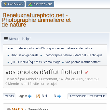
Connexion
Inscrivez-vous
Beneluxnaturephoto.net -
Photographie animalière et
de nature
Menu principal
Beneluxnaturephoto.net - Photographie animalière et de nature
Discussion générale
Photographie nature - Matériel - Technique
►
►
[FILS ÉPINGLÉS] Affûts / camouflage
vos photos d'affut flottant
►
►
vos photos d'affut flottant
Démarré par Michel d'Oultremont, 14 Février 2009, 18:21:59
0 Membres et 1 Invité sur ce sujet
1
3
4
...
13
Pages
2
EN BAS
ACTIONS DE L'UTILISATEUR
Matys
Super-Modos