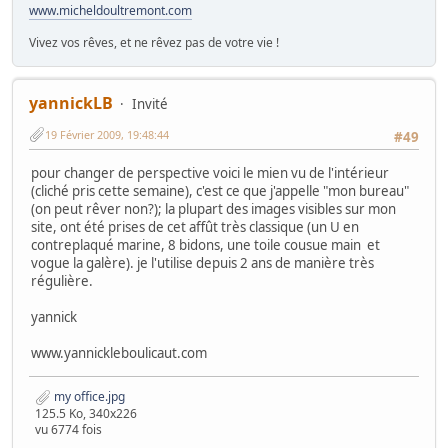
www.micheldoultremont.com
Vivez vos rêves, et ne rêvez pas de votre vie !
yannickLB
Invité
19 Février 2009, 19:48:44
#49
pour changer de perspective voici le mien vu de l'intérieur
(cliché pris cette semaine), c'est ce que j'appelle "mon bureau"
(on peut rêver non?); la plupart des images visibles sur mon
site, ont été prises de cet affût très classique (un U en
contreplaqué marine, 8 bidons, une toile cousue main et
vogue la galère). je l'utilise depuis 2 ans de manière très
régulière.
yannick
www.yannickleboulicaut.com
my office.jpg
125.5 Ko, 340x226
vu 6774 fois