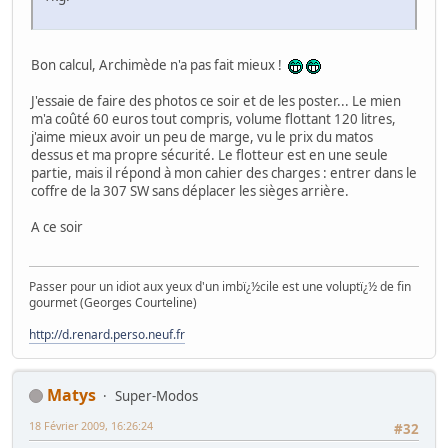
Bon calcul, Archimède n'a pas fait mieux !
J'essaie de faire des photos ce soir et de les poster... Le mien
m'a coûté 60 euros tout compris, volume flottant 120 litres,
j'aime mieux avoir un peu de marge, vu le prix du matos
dessus et ma propre sécurité. Le flotteur est en une seule
partie, mais il répond à mon cahier des charges : entrer dans le
coffre de la 307 SW sans déplacer les sièges arrière.
A ce soir
Passer pour un idiot aux yeux d'un imbï¿½cile est une voluptï¿½ de fin
gourmet (Georges Courteline)
http://d.renard.perso.neuf.fr
Matys
Super-Modos
18 Février 2009, 16:26:24
#32