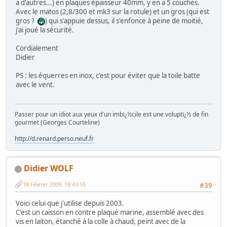
a d'autres...) en plaques épaisseur 40mm, y en a 5 couches.
Avec le matos (2,8/300 et mk3 sur la rotule) et un gros (qui est
gros ?
) qui s'appuie dessus, il s'enfonce à peine de moitié,
j'ai joué la sécurité.
Cordialement
Didier
PS : les équerres en inox, c'est pour éviter que la toile batte
avec le vent.
Passer pour un idiot aux yeux d'un imbï¿½cile est une voluptï¿½ de fin
gourmet (Georges Courteline)
http://d.renard.perso.neuf.fr
Didier WOLF
18 Février 2009, 18:43:55
#39
Voici celui que j'utilise depuis 2003.
C'est un caisson en contre plaqué marine, assemblé avec des
vis en laiton, étanché à la colle à chaud, peint avec de la