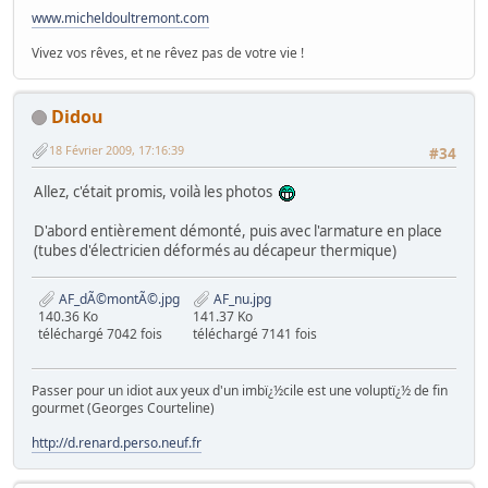
www.micheldoultremont.com
Vivez vos rêves, et ne rêvez pas de votre vie !
Didou
18 Février 2009, 17:16:39
#34
Allez, c'était promis, voilà les photos
D'abord entièrement démonté, puis avec l'armature en place
(tubes d'électricien déformés au décapeur thermique)
AF_dÃ©montÃ©.jpg
AF_nu.jpg
140.36 Ko
141.37 Ko
téléchargé 7042 fois
téléchargé 7141 fois
Passer pour un idiot aux yeux d'un imbï¿½cile est une voluptï¿½ de fin
gourmet (Georges Courteline)
http://d.renard.perso.neuf.fr