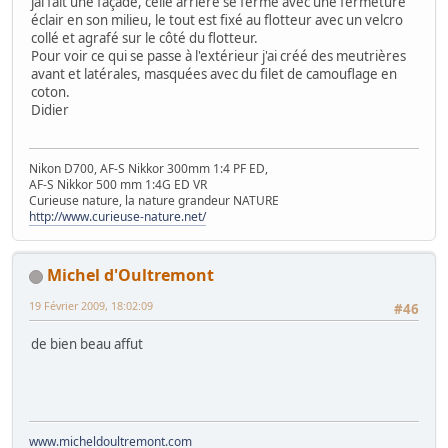
jai fait une façade, celle arrière se ferme avec une fermeture
éclair en son milieu, le tout est fixé au flotteur avec un velcro
collé et agrafé sur le côté du flotteur.
Pour voir ce qui se passe à l'extérieur j'ai créé des meutrières
avant et latérales, masquées avec du filet de camouflage en
coton.
Didier
Nikon D700, AF-S Nikkor 300mm 1:4 PF ED,
AF-S Nikkor 500 mm 1:4G ED VR
Curieuse nature, la nature grandeur NATURE
http://www.curieuse-nature.net/
Michel d'Oultremont
19 Février 2009, 18:02:09
#46
de bien beau affut
www.micheldoultremont.com