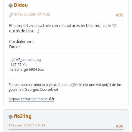
Didou
18 Février 2009, 17:17:43
#35
Et complet avec sa toile camo (coutures by bibi, moins de 10
euros de tissu...)
Cordialement
Didier
AF_complet.jpg
147.27 Ko
téléchargé 6934 fois
Passer pour un idiot aux yeux d'un imbï¿½cile est une voluptï¿½ de fin
gourmet (Georges Courteline)
http://d.renard.perso.neuf.fr
flo31hg
18 Février 2009, 17:34:14
#36