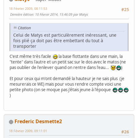
18 Février 2009, 08:11:53
#25
Dernière édition
: 10 Février 2014, 15:46:09 par Matys
Citation
Celui de Matys est particulèrement inéressant, une
fois plié ça doit pas être embettant du tout à
transporter
C'est même très facile
la base flottante dans une main, la
"tente" dans l'autre et un petit sac sur le dos avec le matos (ne
pas oublier de l'enlever quand on rentre dans l'eau...
)
Et pour ceux qui m'ont demandé la hauteur je ne sais plus (je
mesurerais ce WE) mais pour vous rendre compte voici une
petite photo (on se moque pas j'étais jeune à l'époque
)
Frederic Desmette2
18 Février 2009, 09:11:01
#26