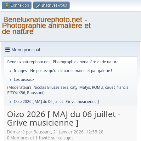
Connexion
Inscrivez-vous
Beneluxnaturephoto.net -
Photographie animalière et
de nature
Menu principal
Beneluxnaturephoto.net - Photographie animalière et de nature
Images - Ne postez qu'un fil par semaine et par galerie !
►
Les oiseaux
►
(Modérateurs:
Nicolas Brusselaers
,
caty
,
Matys
,
ROMU
,
cauet_francis
,
PITOUX56
,
Baussant
)
Oizo 2026 [ MAJ du 06 juillet - Grive musicienne ]
►
Oizo 2026 [ MAJ du 06 juillet -
Grive musicienne ]
Démarré par Baussant, 21 Janvier 2026, 12:55:28
0 Membres et 1 Invité sur ce sujet