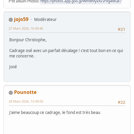
P'tit album Photos:
https://photos.app.goo.gl/WmW9yxXEvr9g4Mu87
jojo59
Modérateur
27 Mars 2026, 16:49:46
#21
Bonjour Christophe,
Cadrage osé avec un parfait décalage ! c'est tout bon en ce qui
me concerne.
José
Pounotte
28 Mars 2026, 13:49:00
#22
J'aime beaucoup ce cadrage, le fond est très beau