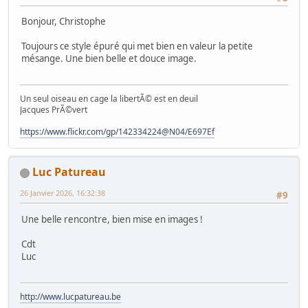
Bonjour, Christophe
Toujours ce style épuré qui met bien en valeur la petite
mésange. Une bien belle et douce image.
Un seul oiseau en cage la libertÃ© est en deuil
Jacques PrÃ©vert
https://www.flickr.com/gp/142334224@N04/E697Ef
Luc Patureau
26 Janvier 2026, 16:32:38
#9
Une belle rencontre, bien mise en images !
Cdt
Luc
http://www.lucpatureau.be