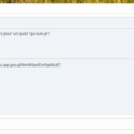
 pour un quizz 'qui suis-je'!
tos.app.goo.gl/WmW9yxXEvr9g4Mu87