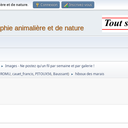
ère et de nature
.
Connexion
Inscrivez-vous
phie animalière et de nature
Images - Ne postez qu'un fil par semaine et par galerie !
►
,
ROMU
,
cauet_francis
,
PITOUX56
,
Baussant
)
hiboux des marais
►