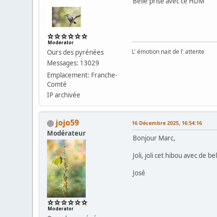
Belle prise avec ce HDM
L' émotion nait de l' attente
Ours des pyrénées
Messages: 13029
Emplacement: Franche-
Comté
IP archivée
jojo59
16 Décembre 2025, 16:54:16
Modérateur
Bonjour Marc,
Joli, joli cet hibou avec de b
José