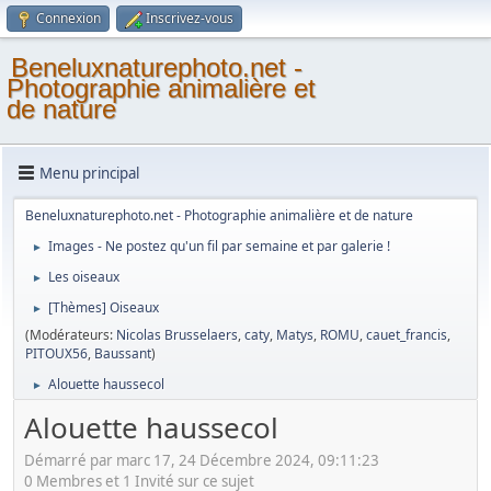
Connexion
Inscrivez-vous
Beneluxnaturephoto.net -
Photographie animalière et
de nature
Menu principal
Beneluxnaturephoto.net - Photographie animalière et de nature
Images - Ne postez qu'un fil par semaine et par galerie !
►
Les oiseaux
►
[Thèmes] Oiseaux
►
(Modérateurs:
Nicolas Brusselaers
,
caty
,
Matys
,
ROMU
,
cauet_francis
,
PITOUX56
,
Baussant
)
Alouette haussecol
►
Alouette haussecol
Démarré par marc 17, 24 Décembre 2024, 09:11:23
0 Membres et 1 Invité sur ce sujet