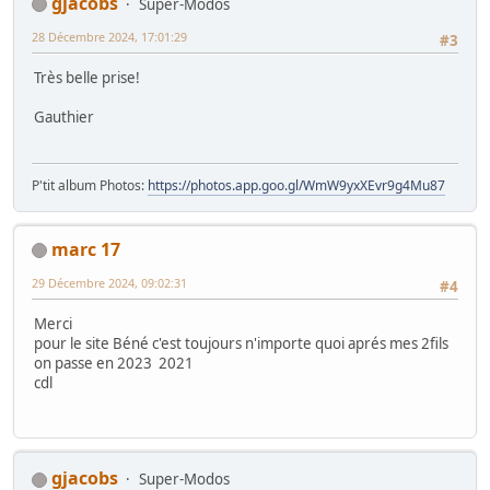
gjacobs
Super-Modos
28 Décembre 2024, 17:01:29
#3
Très belle prise!
Gauthier
P'tit album Photos:
https://photos.app.goo.gl/WmW9yxXEvr9g4Mu87
marc 17
29 Décembre 2024, 09:02:31
#4
Merci
pour le site Béné c'est toujours n'importe quoi aprés mes 2fils
on passe en 2023 2021
cdl
gjacobs
Super-Modos