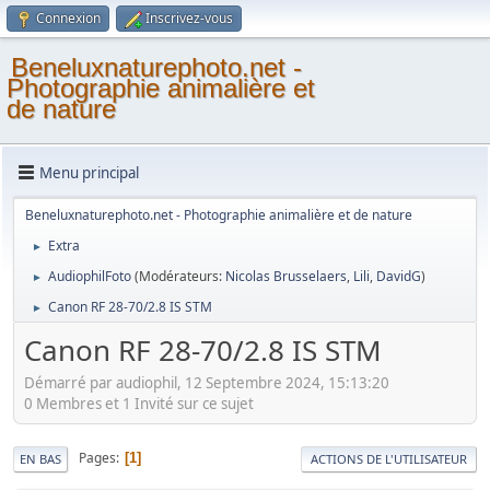
Connexion
Inscrivez-vous
Beneluxnaturephoto.net -
Photographie animalière et
de nature
Menu principal
Beneluxnaturephoto.net - Photographie animalière et de nature
Extra
►
AudiophilFoto
(Modérateurs:
Nicolas Brusselaers
,
Lili
,
DavidG
)
►
Canon RF 28-70/2.8 IS STM
►
Canon RF 28-70/2.8 IS STM
Démarré par audiophil, 12 Septembre 2024, 15:13:20
0 Membres et 1 Invité sur ce sujet
Pages
1
EN BAS
ACTIONS DE L'UTILISATEUR