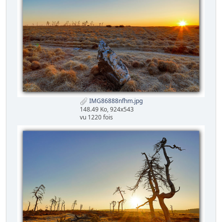
IMG86888nfhm.jpg
148.49 Ko, 924x543
vu 1220 fois