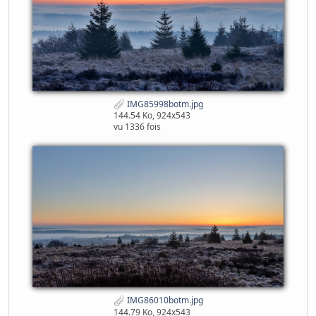
IMG85998botm.jpg
144.54 Ko, 924x543
vu 1336 fois
IMG86010botm.jpg
144.79 Ko, 924x543