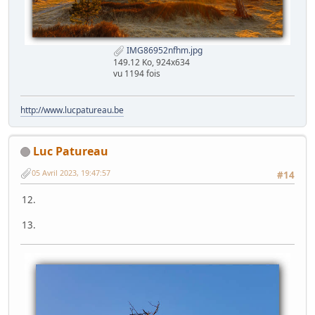
IMG86952nfhm.jpg
149.12 Ko, 924x634
vu 1194 fois
http://www.lucpatureau.be
Luc Patureau
05 Avril 2023, 19:47:57
#14
12.
13.