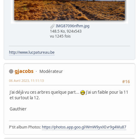
IMG87096nfhm.jpg
148.5 Ko, 924x543
vu 1245 fois
http://www.lucpatureau.be
gjacobs
Modérateur
06 Avril 2023, 11:11:13
#16
J'ai déjà vu ces arbres quelque part...
J'ai un faible pour la 11
et surtout la 12.
Gauthier
P'tit album Photos:
https://photos.app.goo.gl/WmW9yxXEvr9g4Mu87