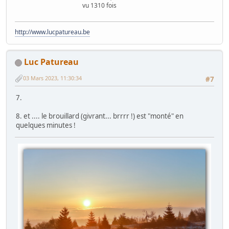
vu 1310 fois
http://www.lucpatureau.be
Luc Patureau
03 Mars 2023, 11:30:34
#7
7.
8. et .... le brouillard (givrant... brrrr !) est "monté" en
quelques minutes !