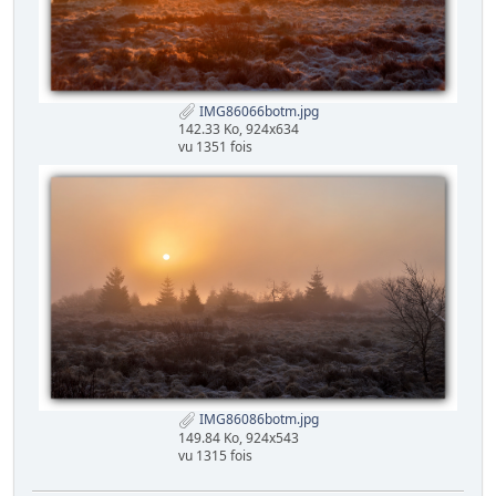
IMG86066botm.jpg
142.33 Ko, 924x634
vu 1351 fois
IMG86086botm.jpg
149.84 Ko, 924x543
vu 1315 fois