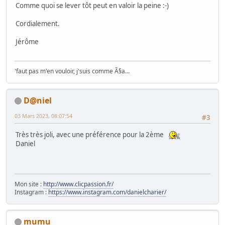
Comme quoi se lever tôt peut en valoir la peine :-)
Cordialement.
Jérôme
'faut pas m'en vouloir, j'suis comme Ã§a...
D@niel
03 Mars 2023, 08:07:54
#3
Très très joli, avec une préférence pour la 2ème
Daniel
Mon site :
http://www.clicpassion.fr/
Instagram :
https://www.instagram.com/danielcharier/
mumu