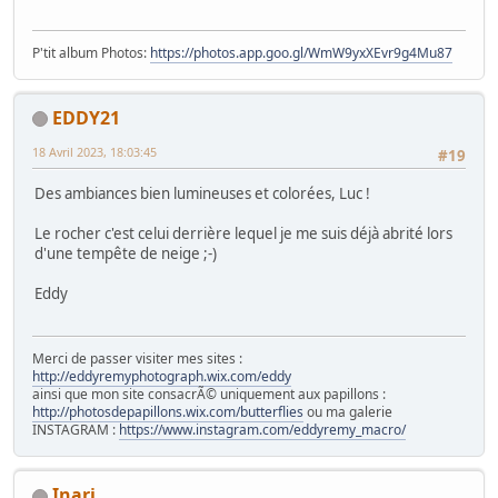
P'tit album Photos:
https://photos.app.goo.gl/WmW9yxXEvr9g4Mu87
EDDY21
18 Avril 2023, 18:03:45
#19
Des ambiances bien lumineuses et colorées, Luc !
Le rocher c'est celui derrière lequel je me suis déjà abrité lors
d'une tempête de neige ;-)
Eddy
Merci de passer visiter mes sites :
http://eddyremyphotograph.wix.com/eddy
ainsi que mon site consacrÃ© uniquement aux papillons :
http://photosdepapillons.wix.com/butterflies
ou ma galerie
INSTAGRAM :
https://www.instagram.com/eddyremy_macro/
Inari