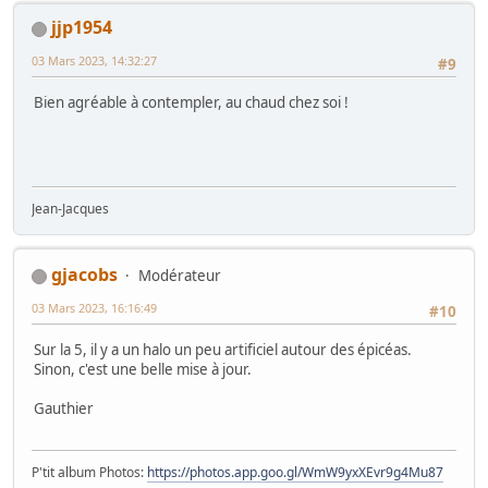
jjp1954
03 Mars 2023, 14:32:27
#9
Bien agréable à contempler, au chaud chez soi !
Jean-Jacques
gjacobs
Modérateur
03 Mars 2023, 16:16:49
#10
Sur la 5, il y a un halo un peu artificiel autour des épicéas.
Sinon, c'est une belle mise à jour.
Gauthier
P'tit album Photos:
https://photos.app.goo.gl/WmW9yxXEvr9g4Mu87