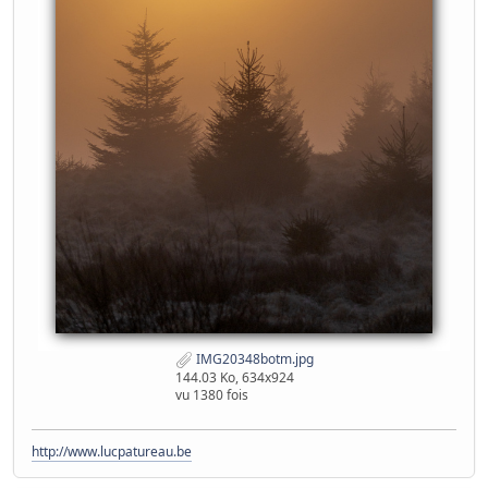
IMG20348botm.jpg
144.03 Ko, 634x924
vu 1380 fois
http://www.lucpatureau.be