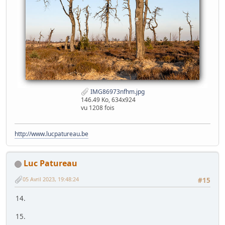
IMG86973nfhm.jpg
146.49 Ko, 634x924
vu 1208 fois
http://www.lucpatureau.be
Luc Patureau
05 Avril 2023, 19:48:24
#15
14.
15.