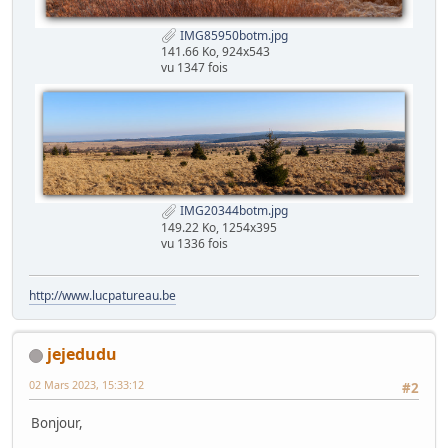
IMG85950botm.jpg
141.66 Ko, 924x543
vu 1347 fois
IMG20344botm.jpg
149.22 Ko, 1254x395
vu 1336 fois
http://www.lucpatureau.be
jejedudu
02 Mars 2023, 15:33:12
#2
Bonjour,