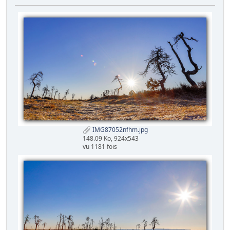
IMG87052nfhm.jpg
148.09 Ko, 924x543
vu 1181 fois