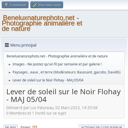
Connexion
Inscrivez-vous
Beneluxnaturephoto.net -
Photographie animalière et
de nature
Menu principal
Beneluxnaturephoto.net - Photographie animalière et de nature
Images - Ne postez qu'un fil par semaine et par galerie !
►
Paysages , eaux , et terre
(Modérateurs:
Baussant
,
gjacobs
,
DavidG
)
►
Lever de soleil sur le Noir Flohay - MAJ 05/04
►
Lever de soleil sur le Noir Flohay
- MAJ 05/04
Démarré par Luc Patureau, 02 Mars 2023, 14:35:06
0 Membres et 1 Invité sur ce sujet
Pages
1
EN BAS
ACTIONS DE L'UTILISATEUR