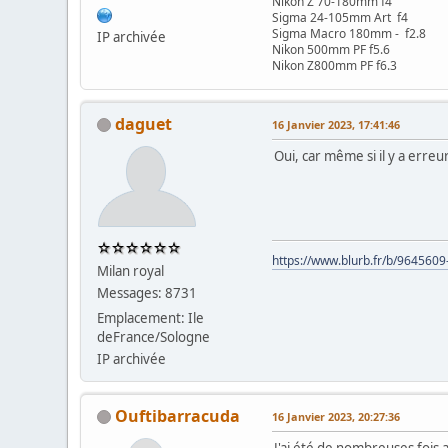
Nikon Z 70-180mm f4
Sigma 24-105mm Art f4
Sigma Macro 180mm - f2.8
IP archivée
Nikon 500mm PF f5.6
Nikon Z800mm PF f6.3
daguet
16 Janvier 2023, 17:41:46
Oui, car même si il y a erre
https://www.blurb.fr/b/9645609
Milan royal
Messages: 8731
Emplacement: Ile
deFrance/Sologne
IP archivée
Ouftibarracuda
16 Janvier 2023, 20:27:36
J'ai été de nombreuses fois 