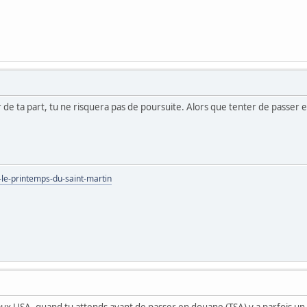
ur de ta part, tu ne risquera pas de poursuite. Alors que tenter de passe
-le-printemps-du-saint-martin
aux USA, quand tu attends avant de passer en douane (TSA) y a parfois un