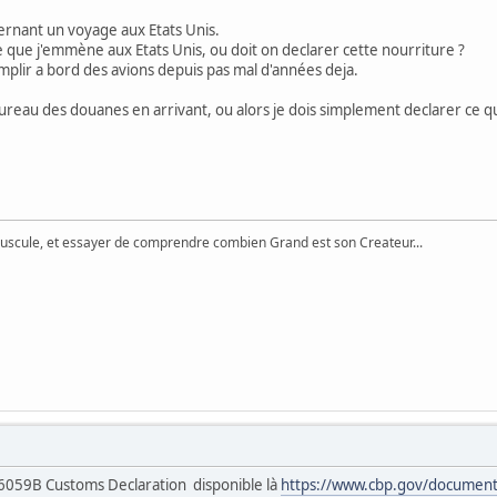
cernant un voyage aux Etats Unis.
re que j'emmène aux Etats Unis, ou doit on declarer cette nourriture ?
emplir a bord des avions depuis pas mal d'années deja.
reau des douanes en arrivant, ou alors je dois simplement declarer ce qu
uscule, et essayer de comprendre combien Grand est son Createur...
6059B Customs Declaration disponible là
https://www.cbp.gov/document