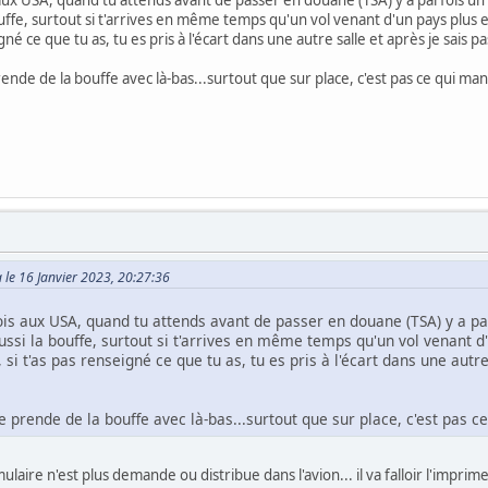
bouffe, surtout si t'arrives en même temps qu'un vol venant d'un pays plus e
gné ce que tu as, tu es pris à l'écart dans une autre salle et après je sais p
ende de la bouffe avec là-bas...surtout que sur place, c'est pas ce qui ma
 le 16 Janvier 2023, 20:27:36
ois aux USA, quand tu attends avant de passer en douane (TSA) y a pa
aussi la bouffe, surtout si t'arrives en même temps qu'un vol venant d'u
i t'as pas renseigné ce que tu as, tu es pris à l'écart dans une autre
e prende de la bouffe avec là-bas...surtout que sur place, c'est pas c
aire n'est plus demande ou distribue dans l'avion... il va falloir l'imprime