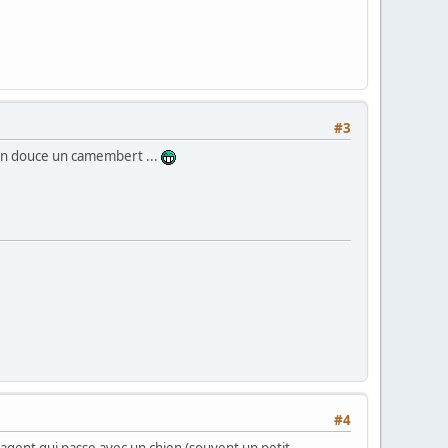
#3
r en douce un camembert ...
#4
 agent qui passe avec un chien (souvent un petit