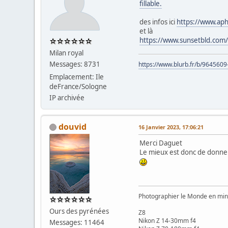
fillable.
des infos ici
https://www.aphi
et là
https://www.sunsetbld.com/
Milan royal
Messages: 8731
https://www.blurb.fr/b/9645609
Emplacement: Ile
deFrance/Sologne
IP archivée
douvid
16 Janvier 2023, 17:06:21
Merci Daguet
Le mieux est donc de donner
Photographier le Monde en min
Ours des pyrénées
Z8
Nikon Z 14-30mm f4
Messages: 11464