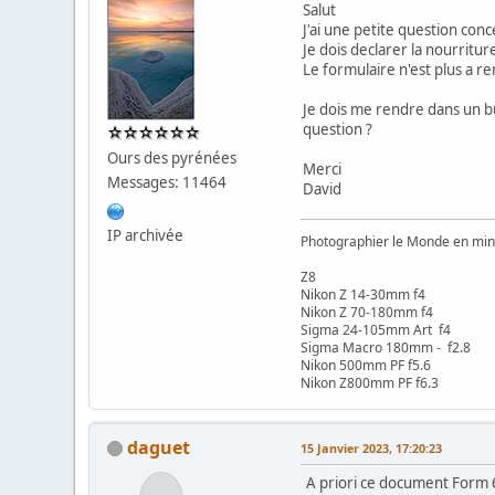
Salut
J'ai une petite question con
Je dois declarer la nourritu
Le formulaire n'est plus a r
Je dois me rendre dans un bu
question ?
Ours des pyrénées
Merci
Messages: 11464
David
IP archivée
Photographier le Monde en min
Z8
Nikon Z 14-30mm f4
Nikon Z 70-180mm f4
Sigma 24-105mm Art f4
Sigma Macro 180mm - f2.8
Nikon 500mm PF f5.6
Nikon Z800mm PF f6.3
daguet
15 Janvier 2023, 17:20:23
A priori ce document Form 