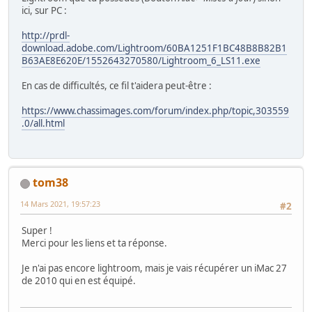
ici, sur PC :
http://prdl-
download.adobe.com/Lightroom/60BA1251F1BC48B8B82B1
B63AE8E620E/1552643270580/Lightroom_6_LS11.exe
En cas de difficultés, ce fil t'aidera peut-être :
https://www.chassimages.com/forum/index.php/topic,303559
.0/all.html
tom38
14 Mars 2021, 19:57:23
#2
Super !
Merci pour les liens et ta réponse.
Je n'ai pas encore lightroom, mais je vais récupérer un iMac 27
de 2010 qui en est équipé.