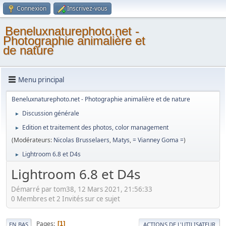
Connexion
Inscrivez-vous
Beneluxnaturephoto.net -
Photographie animalière et
de nature
Menu principal
Beneluxnaturephoto.net - Photographie animalière et de nature
Discussion générale
►
Edition et traitement des photos, color management
►
(Modérateurs:
Nicolas Brusselaers
,
Matys
,
= Vianney Goma =
)
Lightroom 6.8 et D4s
►
Lightroom 6.8 et D4s
Démarré par tom38, 12 Mars 2021, 21:56:33
0 Membres et 2 Invités sur ce sujet
Pages
1
EN BAS
ACTIONS DE L'UTILISATEUR