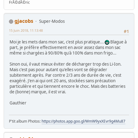
FrÃ©dÃ©ric
gjacobs
Super-Modos
15 Juin 2018, 11:13:48
#1
Moi je les mets dans mon sac, c'est plus pratique...
Blague à
part, je préfère effectivement en avoir assez dans mon sac
même si chargées à 90/80% qu'à 100% dans mon frigo...
Sinon oui, il vaut mieux éviter de décharger trop des Li-Ion.
Mais c'est pas pour autant qu'elles vont se dégrader
subitement après. Par contre 2/3 ans de durée de vie, c'est
exagéré. J'en ai qui ont 20 ans, stockées sans précaution
particulière et qui tiennent encore le choc. Mais des batteries
de (bonne) marque, il est vrai.
Gauthier
P'tit album Photos:
https://photos.app.goo.gl/WmW9yxXEvr9g4Mu87