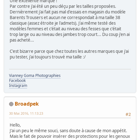
Une excellente marque !
Par contre j'ai été un peu déçu par les tailles proposées.
Dernièrement j'ai fait pas mal d'essais en magasin du modèle
Barents Trousers et aucun ne correspondait à ma taille 38
classique (assez étroite je l'admets). J'ai même testé des
modèles femmes et c'était au niveau des fesses que c'était
trop large ou au niveau des jambes trop court... Du coup j'en ai
pas acheté...
C'est bizarre parce que chez toutes les autres marques que j'ai
pu tester, j'ai toujours trouvé ma taille :/
Vianney Goma Photographies
Facebook
Instagram
Broadpek
30 Mai 2016, 11:13:23
#2
Hello,
J'ai un peu le même souci, sans doute à cause de mon appétit.
Mais le fait de pouvoir insérer des protections pour les genoux