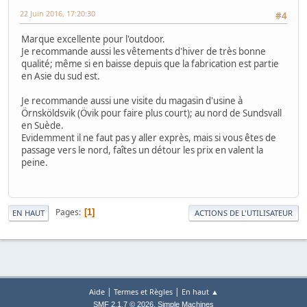
22 Juin 2016, 17:20:30
#4
Marque excellente pour l'outdoor.
Je recommande aussi les vêtements d'hiver de très bonne
qualité; même si en baisse depuis que la fabrication est partie
en Asie du sud est.
Je recommande aussi une visite du magasin d'usine à
Örnsköldsvik (Övik pour faire plus court); au nord de Sundsvall
en Suède.
Evidemment il ne faut pas y aller exprès, mais si vous êtes de
passage vers le nord, faîtes un détour les prix en valent la
peine.
Pages
1
EN HAUT
ACTIONS DE L'UTILISATEUR
|
|
Aide
Termes et Règles
En haut ▲
,
SMF 2.1.7 © 2026
Simple Machines