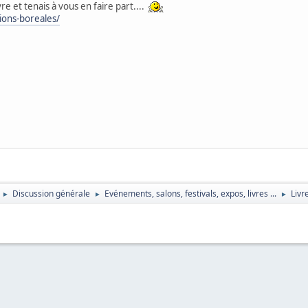
vre et tenais à vous en faire part....
sions-boreales/
Discussion générale
Evénements, salons, festivals, expos, livres ...
Livr
►
►
►