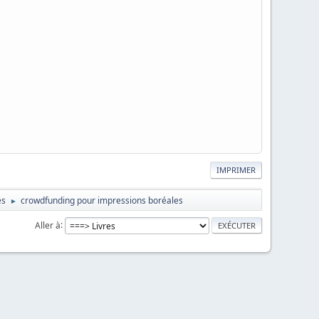
IMPRIMER
es
crowdfunding pour impressions boréales
►
Aller à