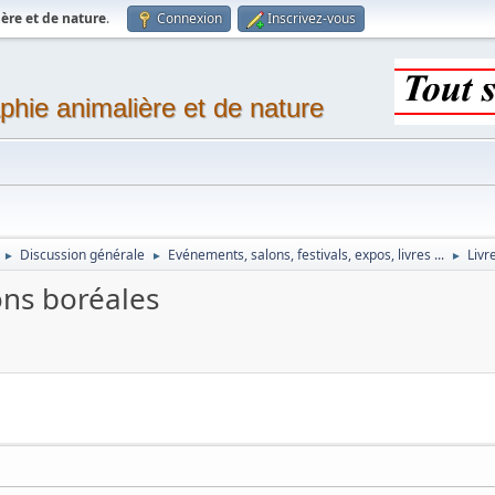
ère et de nature
.
Connexion
Inscrivez-vous
phie animalière et de nature
Discussion générale
Evénements, salons, festivals, expos, livres ...
Livr
►
►
►
ns boréales