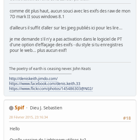
comme dit plus haut, aucun souci avec les exifs des raw de mon
7D mark II sous windows 8.1
d'ailleurs il suffit d'aller sur les jpeg publiés ici pour les lire...
je me demande s'il n'y a pas activation dans le logiciel de PT
d'une option d'effaçage des exifs - du style si tu enregistres
pour le web... plus aucun exif!
The poetry of earth is ceasing never. John Keats
--------------------------------------------------
http://deniskeith.jimdo.com/
https://www.facebook.com/denis.keith.33
https://www.flickr.com/photos/145486303@N02/
Spif
Dieu J. Sebastien
28 Février 2015, 23:16:34
#18
Hello