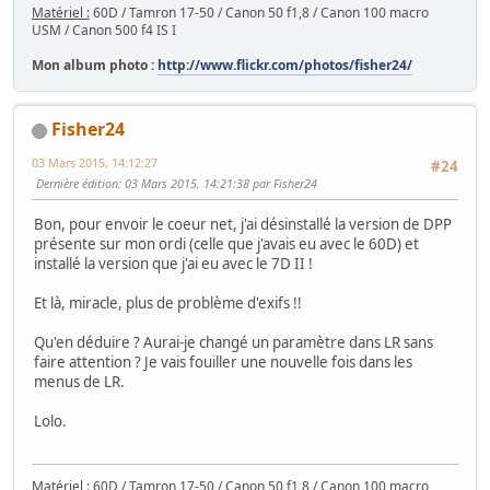
Matériel :
60D / Tamron 17-50 / Canon 50 f1,8 / Canon 100 macro
USM / Canon 500 f4 IS I
Mon album photo :
http://www.flickr.com/photos/fisher24/
Fisher24
03 Mars 2015, 14:12:27
#24
Dernière édition
: 03 Mars 2015, 14:21:38 par Fisher24
Bon, pour envoir le coeur net, j'ai désinstallé la version de DPP
présente sur mon ordi (celle que j'avais eu avec le 60D) et
installé la version que j'ai eu avec le 7D II !
Et là, miracle, plus de problème d'exifs !!
Qu'en déduire ? Aurai-je changé un paramètre dans LR sans
faire attention ? Je vais fouiller une nouvelle fois dans les
menus de LR.
Lolo.
Matériel :
60D / Tamron 17-50 / Canon 50 f1,8 / Canon 100 macro