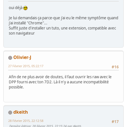
oui déjà
Je lui demandais ça parce-que j'ai eu le même symptôme quand
j'ai installé "Chrome"...
Suffit juste d'installer un tuto, une extension, compatible avec
son navigateur
Olivier-J
27 Février 2015, 05:22:17
#16
Afin de ne plus avoir de doutes, il faut ouvrir les raw avec le
DPP fourni avec ton 7D2. Là il n'y a aucune incompatibilité
possible.
dkeith
28 Février 2015, 22:12:58
#17
Dernière édition
: 28 Février 2015, 22:15:24 par dkeith