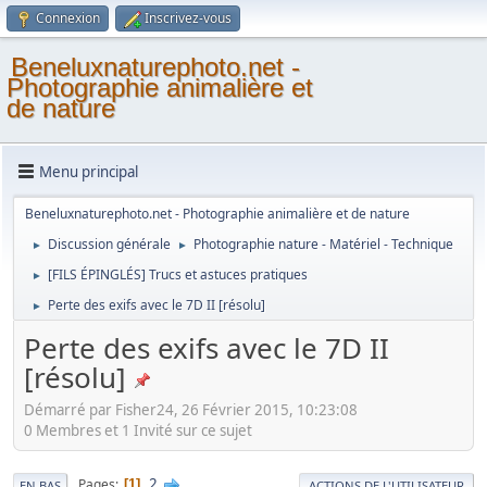
Connexion
Inscrivez-vous
Beneluxnaturephoto.net -
Photographie animalière et
de nature
Menu principal
Beneluxnaturephoto.net - Photographie animalière et de nature
Discussion générale
Photographie nature - Matériel - Technique
►
►
[FILS ÉPINGLÉS] Trucs et astuces pratiques
►
Perte des exifs avec le 7D II [résolu]
►
Perte des exifs avec le 7D II
[résolu]
Démarré par Fisher24, 26 Février 2015, 10:23:08
0 Membres et 1 Invité sur ce sujet
2
Pages
1
EN BAS
ACTIONS DE L'UTILISATEUR