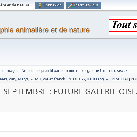
ère et de nature
.
Connexion
Inscrivez-vous
phie animalière et de nature
Images - Ne postez qu'un fil par semaine et par galerie !
Les oiseaux
►
►
laers
,
caty
,
Matys
,
ROMU
,
cauet_francis
,
PITOUX56
,
Baussant
)
[RESULTAT] PO
►
E SEPTEMBRE : FUTURE GALERIE OIS