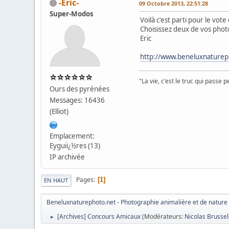
-Eric-
09 Octobre 2013, 22:51:28
Super-Modos
Voilà c'est parti pour le vo
Choisissez deux de vos phot
Eric
http://www.beneluxnaturep
"La vie, c'est le truc qui passe 
Ours des pyrénées
Messages: 16436
(Elliot)
Emplacement:
Eyguiï¿½res (13)
IP archivée
Pages
1
EN HAUT
Beneluxnaturephoto.net - Photographie animalière et de nature
[Archives] Concours Amicaux
(Modérateurs:
Nicolas Brusse
►