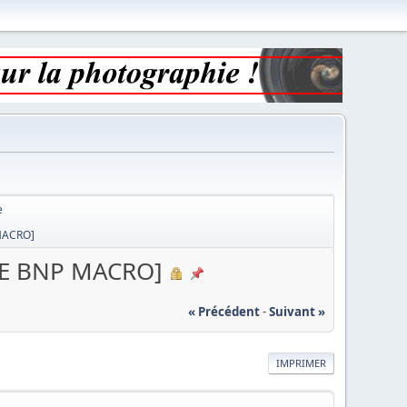
e
MACRO]
IE BNP MACRO]
« Précédent
-
Suivant »
IMPRIMER