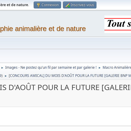
ère et de nature
.
Connexion
Inscrivez-vous
phie animalière et de nature
Images - Ne postez qu'un fil par semaine et par galerie !
Macro Animalièr
►
►
9
)
[CONCOURS AMICAL] DU MOIS D'AOÛT POUR LA FUTURE [GALERIE BNP 
►
S D'AOÛT POUR LA FUTURE [GALER