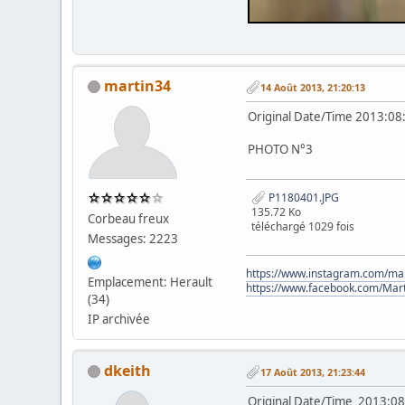
martin34
14 Août 2013, 21:20:13
Original Date/Time 2013:08
PHOTO N°3
P1180401.JPG
135.72 Ko
Corbeau freux
téléchargé 1029 fois
Messages: 2223
https://www.instagram.com/mar
Emplacement: Herault
https://www.facebook.com/Mar
(34)
IP archivée
dkeith
17 Août 2013, 21:23:44
Original Date/Time 2013:08