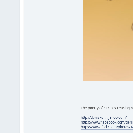
The poetry of earth is ceasing n
-------------------------------------------
http://deniskeith.jimdo.com/
https://www.facebook.com/denis
https://www.flickr.com/photo