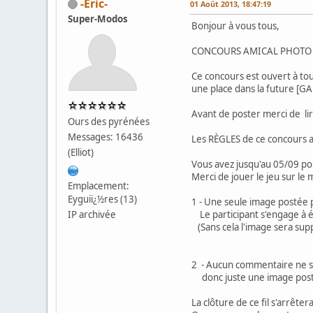
-Eric-
01 Août 2013, 18:47:19
Super-Modos
Bonjour à vous tous,
CONCOURS AMICAL PHOTO P
Ce concours est ouvert à tou
une place dans la future [G
Avant de poster merci de lir
Ours des pyrénées
Messages: 16436
Les RÈGLES de ce concours am
(Elliot)
Vous avez jusqu'au 05/09 pou
Merci de jouer le jeu sur le 
Emplacement:
Eyguiï¿½res (13)
1 - Une seule image posté
IP archivée
Le participant s'engage à écr
(Sans cela l'image sera sup
2 - Aucun commentaire ne se
donc juste une image postée
La clôture de ce fil s'arrête