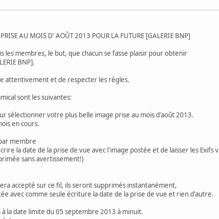
RISE AU MOIS D' AOÛT 2013 POUR LA FUTURE [GALERIE BNP]
s les membres, le but, que chacun se fasse plaisir pour obtenir
ALERIE BNP].
e attentivement et de respecter les règles.
ical sont les suivantes:
r sélectionner votre plus belle image prise au mois d'août 2013.
mois en cours.
e par membre
ire la date de la prise de vue avec l'image postée et de laisser les Exifs vi
primée sans avertissement!)
ra accepté sur ce fil, ils seront supprimés instantanément,
 avec comme seule écriture la date de la prise de vue et rien d'autre.
ra à la date limite du 05 septembre 2013 à minuit.