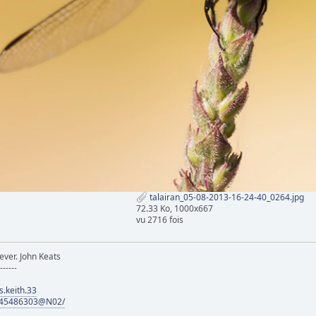
talairan_05-08-2013-16-24-40_0264.jpg
72.33 Ko, 1000x667
vu 2716 fois
ever. John Keats
-------
.keith.33
s/145486303@N02/