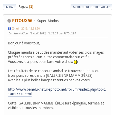
Pages
1
EN BAS
ACTIONS DE L'UTILISATEUR
PITOUX56
Super-Modos
03 Juin 2013, 12:38:20
Dernière édition
: 18 Août 2013, 11:28:35 par PITOUX91
Bonjour à vous tous,
Chaque membre peut dès maintenant voter ses trois images
préférées sans aucun autre commentaire sur ce fil!
Vous avez dix jours pour faire votre choix
Les résultats de ce concours amical se trouveront deux ou
trois jours après dans la [GALERIE BNP MAMMIFÈRES]
avec les 3 plus belles images retenues par vos votes.
http://www.beneluxnaturephoto.net/forumf/index.php/topic,
146177.0.html
Cette [GALERIE BNP MAMMIFÈRES] sera épinglée, fermée et
visible par tous les membres.