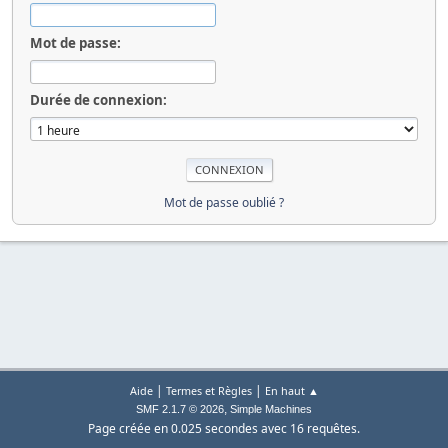
Mot de passe:
Durée de connexion:
Mot de passe oublié ?
|
|
Aide
Termes et Règles
En haut ▲
,
SMF 2.1.7 © 2026
Simple Machines
Page créée en 0.025 secondes avec 16 requêtes.