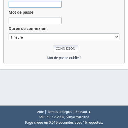
Mot de passe:
Durée de connexion:
Mot de passe oublié ?
|
|
Aide
Termes et Règles
En haut ▲
,
SMF 2.1.7 © 2026
Simple Machines
Page créée en 0.019 secondes avec 16 requêtes.