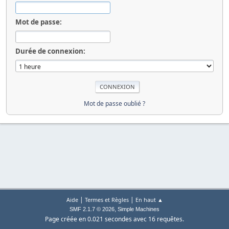
Mot de passe:
Durée de connexion:
Mot de passe oublié ?
|
|
Aide
Termes et Règles
En haut ▲
,
SMF 2.1.7 © 2026
Simple Machines
Page créée en 0.021 secondes avec 16 requêtes.