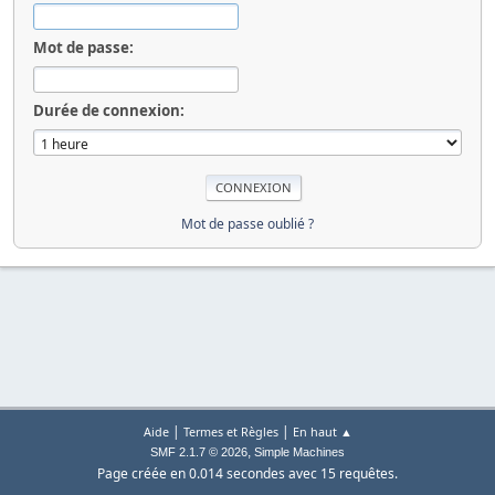
Mot de passe:
Durée de connexion:
Mot de passe oublié ?
|
|
Aide
Termes et Règles
En haut ▲
,
SMF 2.1.7 © 2026
Simple Machines
Page créée en 0.014 secondes avec 15 requêtes.