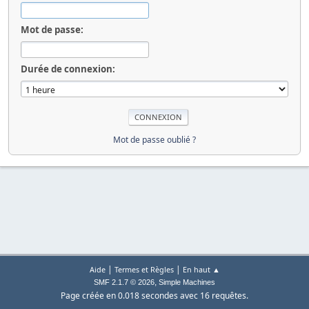
Mot de passe:
Durée de connexion:
Mot de passe oublié ?
|
|
Aide
Termes et Règles
En haut ▲
,
SMF 2.1.7 © 2026
Simple Machines
Page créée en 0.018 secondes avec 16 requêtes.