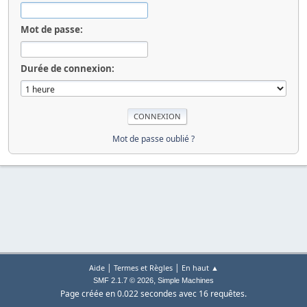
Mot de passe:
Durée de connexion:
Mot de passe oublié ?
|
|
Aide
Termes et Règles
En haut ▲
,
SMF 2.1.7 © 2026
Simple Machines
Page créée en 0.022 secondes avec 16 requêtes.