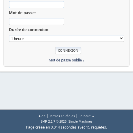
Mot de passe:
Durée de connexion:
Mot de passe oublié ?
|
|
Aide
Termes et Règles
En haut ▲
,
SMF 2.1.7 © 2026
Simple Machines
Page créée en 0.014 secondes avec 15 requêtes.