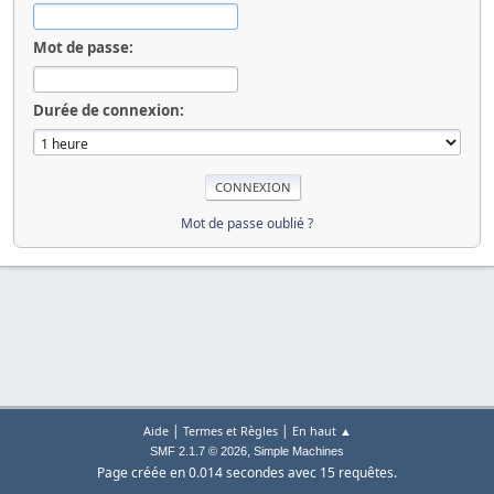
Mot de passe:
Durée de connexion:
Mot de passe oublié ?
|
|
Aide
Termes et Règles
En haut ▲
,
SMF 2.1.7 © 2026
Simple Machines
Page créée en 0.014 secondes avec 15 requêtes.