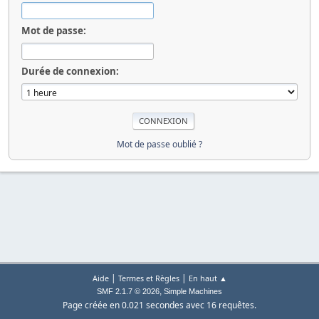
Mot de passe:
Durée de connexion:
Mot de passe oublié ?
|
|
Aide
Termes et Règles
En haut ▲
,
SMF 2.1.7 © 2026
Simple Machines
Page créée en 0.021 secondes avec 16 requêtes.