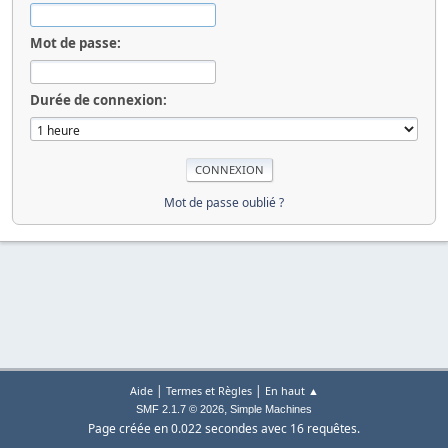
Mot de passe:
Durée de connexion:
Mot de passe oublié ?
|
|
Aide
Termes et Règles
En haut ▲
,
SMF 2.1.7 © 2026
Simple Machines
Page créée en 0.022 secondes avec 16 requêtes.