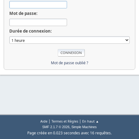
Mot de passe:
Durée de connexion:
Mot de passe oublié ?
|
|
Aide
Termes et Règles
En haut ▲
,
SMF 2.1.7 © 2026
Simple Machines
Page créée en 0.023 secondes avec 16 requêtes.