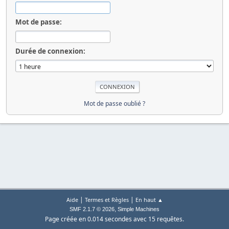
Mot de passe:
Durée de connexion:
Mot de passe oublié ?
|
|
Aide
Termes et Règles
En haut ▲
,
SMF 2.1.7 © 2026
Simple Machines
Page créée en 0.014 secondes avec 15 requêtes.