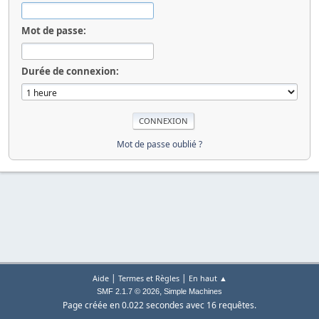
Mot de passe:
Durée de connexion:
Mot de passe oublié ?
|
|
Aide
Termes et Règles
En haut ▲
,
SMF 2.1.7 © 2026
Simple Machines
Page créée en 0.022 secondes avec 16 requêtes.