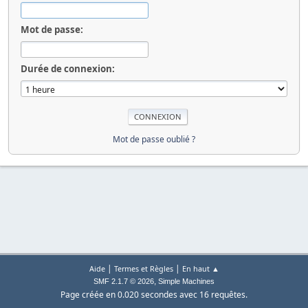
Mot de passe:
Durée de connexion:
Mot de passe oublié ?
|
|
Aide
Termes et Règles
En haut ▲
,
SMF 2.1.7 © 2026
Simple Machines
Page créée en 0.020 secondes avec 16 requêtes.