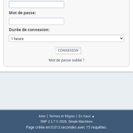
Mot de passe:
Durée de connexion:
Mot de passe oublié ?
|
|
Aide
Termes et Règles
En haut ▲
,
SMF 2.1.7 © 2026
Simple Machines
Page créée en 0.013 secondes avec 15 requêtes.