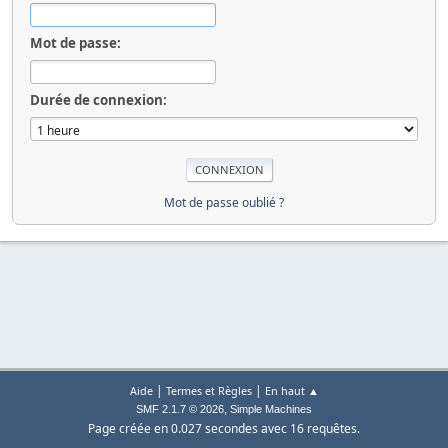
Mot de passe:
Durée de connexion:
Mot de passe oublié ?
|
|
Aide
Termes et Règles
En haut ▲
,
SMF 2.1.7 © 2026
Simple Machines
Page créée en 0.027 secondes avec 16 requêtes.