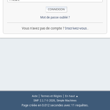
Mot de passe oublié ?
Vous n'avez pas de compte ?
Inscrivez-vous
.
|
|
Aide
Termes et Règles
En haut ▲
,
SMF 2.1.7 © 2026
Simple Machines
Page créée en 0.012 secondes avec 11 requêtes.