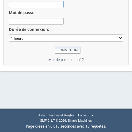
Mot de passe:
Durée de connexion:
Mot de passe oublié ?
|
|
Aide
Termes et Règles
En haut ▲
,
SMF 2.1.7 © 2026
Simple Machines
Page créée en 0.018 secondes avec 16 requêtes.