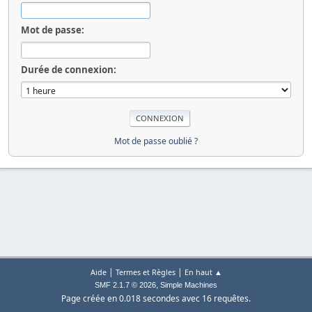
Mot de passe:
Durée de connexion:
Mot de passe oublié ?
|
|
Aide
Termes et Règles
En haut ▲
,
SMF 2.1.7 © 2026
Simple Machines
Page créée en 0.018 secondes avec 16 requêtes.