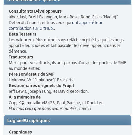
Consultants Développeurs
albertlast, Brett Flannigan, Mark Rose, René-Gilles "Nao 尚"
Deberdt, tinoest, et tous ceux qui
ont apporté leur
contribution sur GitHub
..
Beta Testeurs
Les valeureux élus qui ont sans relâche ni pitié traqué les bugs,
apporté leurs idées et fait basculer les développeurs dans la
démence.
Traducteurs
Merci pour vos efforts, ils ont permis d'ouvrir les portes de SMF
au monde entier.
Père Fondateur de SMF
Unknown W. "[Unknown]" Brackets.
Gestionnaires originels du Projet
Jeff Lewis, Joseph Fung, et David Recordon.
A la mémoire de
Crip, K@, metallica48423, Paul_Pauline, et Rock Lee.
Et à tous ceux que nous avons oubliés : merci !
Logiciel/Graphiques
Graphiques