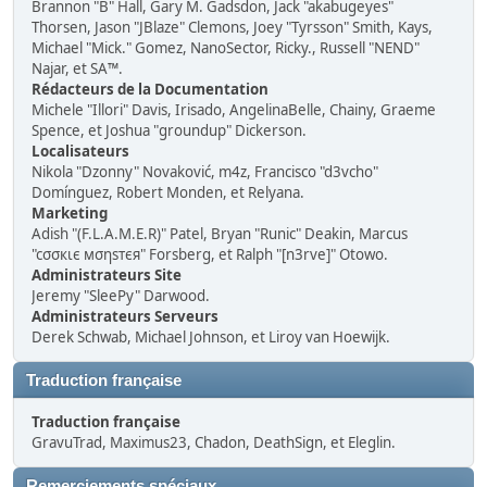
Brannon "B" Hall, Gary M. Gadsdon, Jack "akabugeyes"
Thorsen, Jason "JBlaze" Clemons, Joey "Tyrsson" Smith, Kays,
Michael "Mick." Gomez, NanoSector, Ricky., Russell "NEND"
Najar, et SA™.
Rédacteurs de la Documentation
Michele "Illori" Davis, Irisado, AngelinaBelle, Chainy, Graeme
Spence, et Joshua "groundup" Dickerson.
Localisateurs
Nikola "Dzonny" Novaković, m4z, Francisco "d3vcho"
Domínguez, Robert Monden, et Relyana.
Marketing
Adish "(F.L.A.M.E.R)" Patel, Bryan "Runic" Deakin, Marcus
"cσσкιє мσηѕтєя" Forsberg, et Ralph "[n3rve]" Otowo.
Administrateurs Site
Jeremy "SleePy" Darwood.
Administrateurs Serveurs
Derek Schwab, Michael Johnson, et Liroy van Hoewijk.
Traduction française
Traduction française
GravuTrad, Maximus23, Chadon, DeathSign, et Eleglin.
Remerciements spéciaux