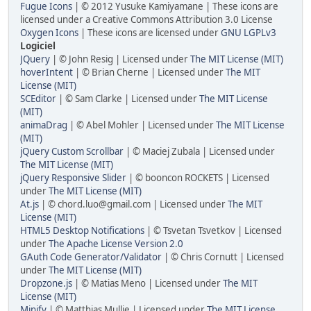
Fugue Icons
| © 2012 Yusuke Kamiyamane | These icons are
licensed under a Creative Commons Attribution 3.0 License
Oxygen Icons
| These icons are licensed under
GNU LGPLv3
Logiciel
JQuery
| © John Resig | Licensed under
The MIT License (MIT)
hoverIntent
| © Brian Cherne | Licensed under
The MIT
License (MIT)
SCEditor
| © Sam Clarke | Licensed under
The MIT License
(MIT)
animaDrag
| © Abel Mohler | Licensed under
The MIT License
(MIT)
jQuery Custom Scrollbar
| © Maciej Zubala | Licensed under
The MIT License (MIT)
jQuery Responsive Slider
| © booncon ROCKETS | Licensed
under
The MIT License (MIT)
At.js
| © chord.luo@gmail.com | Licensed under
The MIT
License (MIT)
HTML5 Desktop Notifications
| © Tsvetan Tsvetkov | Licensed
under
The Apache License Version 2.0
GAuth Code Generator/Validator
| © Chris Cornutt | Licensed
under
The MIT License (MIT)
Dropzone.js
| © Matias Meno | Licensed under
The MIT
License (MIT)
Minify
| © Matthias Mullie | Licensed under
The MIT License