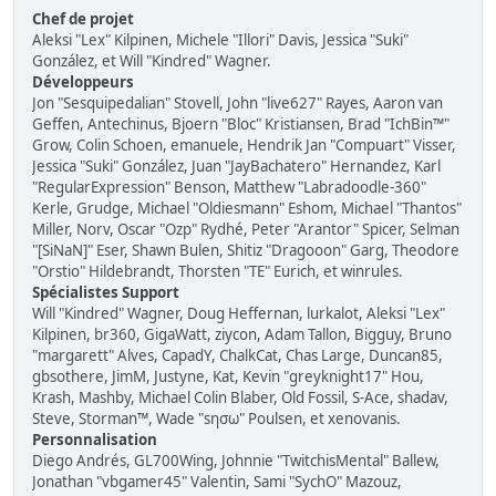
Chef de projet
Aleksi "Lex" Kilpinen, Michele "Illori" Davis, Jessica "Suki"
González, et Will "Kindred" Wagner.
Développeurs
Jon "Sesquipedalian" Stovell, John "live627" Rayes, Aaron van
Geffen, Antechinus, Bjoern "Bloc" Kristiansen, Brad "IchBin™"
Grow, Colin Schoen, emanuele, Hendrik Jan "Compuart" Visser,
Jessica "Suki" González, Juan "JayBachatero" Hernandez, Karl
"RegularExpression" Benson, Matthew "Labradoodle-360"
Kerle, Grudge, Michael "Oldiesmann" Eshom, Michael "Thantos"
Miller, Norv, Oscar "Ozp" Rydhé, Peter "Arantor" Spicer, Selman
"[SiNaN]" Eser, Shawn Bulen, Shitiz "Dragooon" Garg, Theodore
"Orstio" Hildebrandt, Thorsten "TE" Eurich, et winrules.
Spécialistes Support
Will "Kindred" Wagner, Doug Heffernan, lurkalot, Aleksi "Lex"
Kilpinen, br360, GigaWatt, ziycon, Adam Tallon, Bigguy, Bruno
"margarett" Alves, CapadY, ChalkCat, Chas Large, Duncan85,
gbsothere, JimM, Justyne, Kat, Kevin "greyknight17" Hou,
Krash, Mashby, Michael Colin Blaber, Old Fossil, S-Ace, shadav,
Steve, Storman™, Wade "sησω" Poulsen, et xenovanis.
Personnalisation
Diego Andrés, GL700Wing, Johnnie "TwitchisMental" Ballew,
Jonathan "vbgamer45" Valentin, Sami "SychO" Mazouz,