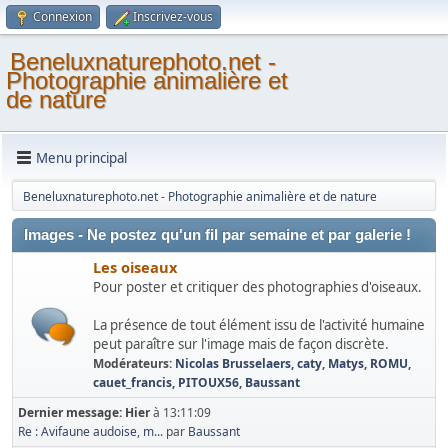
Connexion
Inscrivez-vous
Beneluxnaturephoto.net -
Photographie animalière et
de nature
Menu principal
Beneluxnaturephoto.net - Photographie animalière et de nature
Images - Ne postez qu'un fil par semaine et par galerie !
Les oiseaux
Pour poster et critiquer des photographies d'oiseaux.
La présence de tout élément issu de l'activité humaine
peut paraître sur l'image mais de façon discrète.
Modérateurs:
Nicolas Brusselaers
,
caty
,
Matys
,
ROMU
,
cauet_francis
,
PITOUX56
,
Baussant
Dernier message:
Hier
à 13:11:09
Re : Avifaune audoise, m...
par
Baussant