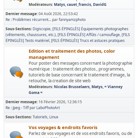
Modérateurs:
Matys
,
cauet_francis
,
DavidG
Dernier message:
04 Août 2026, 22:53:42
Re : Problèmes récurrent...
par
fannyamzphoto
Sous-Sections
Digiscopie
[FILS ÉPINGLÉS] Équipements photographes
(vêtements, chaussures, etc.)
[FILS ÉPINGLÉS] Affûts / camouflage
[FILS
ÉPINGLÉS] Tests matériel
[FILS ÉPINGLÉS] Trucs et astuces pratiques
Edition et traitement des photos, color
management
Pour poster des messages concernant la photographie
numérique : traitement des photos , programmes,
tutoriels de base concernant le traitement d'image, la
retouche, la creation de site web
Modérateurs:
Nicolas Brusselaers
,
Matys
,
= Vianney
Goma =
Dernier message:
16 Février 2026, 12:36:15
Re : Jpeg - Tiff
par
LaboPhotoArt
Sous-Sections
Tutoriels
Linux
Vos voyages & endroits favoris
Parlez de vos voyages et de vos endroits favoris, ou de