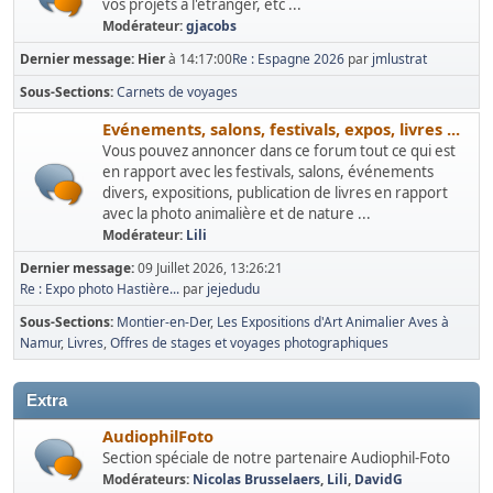
vos projets à l'étranger, etc ...
Modérateur:
gjacobs
Dernier message:
Hier
à 14:17:00
Re : Espagne 2026
par
jmlustrat
Sous-Sections
Carnets de voyages
Evénements, salons, festivals, expos, livres ...
Vous pouvez annoncer dans ce forum tout ce qui est
en rapport avec les festivals, salons, événements
divers, expositions, publication de livres en rapport
avec la photo animalière et de nature ...
Modérateur:
Lili
Dernier message:
09 Juillet 2026, 13:26:21
Re : Expo photo Hastière...
par
jejedudu
Sous-Sections
Montier-en-Der
Les Expositions d'Art Animalier Aves à
Namur
Livres
Offres de stages et voyages photographiques
Extra
AudiophilFoto
Section spéciale de notre partenaire Audiophil-Foto
Modérateurs:
Nicolas Brusselaers
,
Lili
,
DavidG