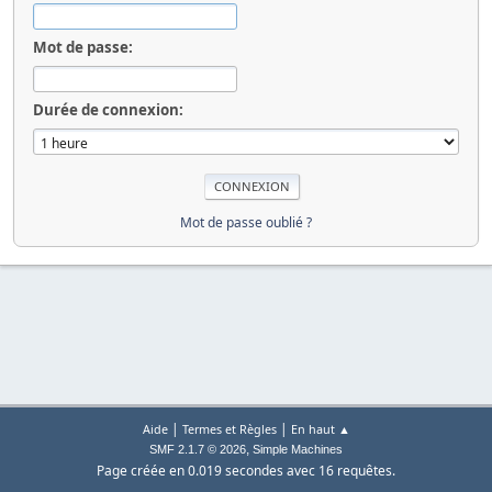
Mot de passe:
Durée de connexion:
Mot de passe oublié ?
|
|
Aide
Termes et Règles
En haut ▲
,
SMF 2.1.7 © 2026
Simple Machines
Page créée en 0.019 secondes avec 16 requêtes.