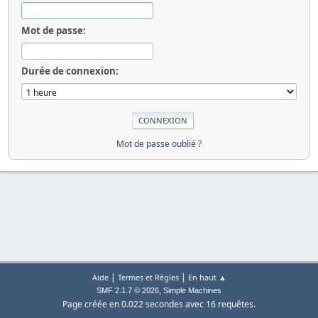
Mot de passe:
Durée de connexion:
Mot de passe oublié ?
|
|
Aide
Termes et Règles
En haut ▲
,
SMF 2.1.7 © 2026
Simple Machines
Page créée en 0.022 secondes avec 16 requêtes.