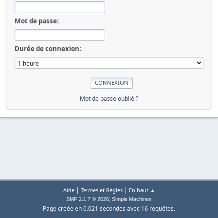
Mot de passe:
Durée de connexion:
Mot de passe oublié ?
|
|
Aide
Termes et Règles
En haut ▲
,
SMF 2.1.7 © 2026
Simple Machines
Page créée en 0.021 secondes avec 16 requêtes.