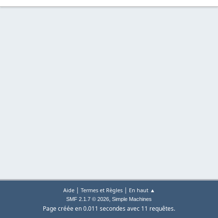
|
|
Aide
Termes et Règles
En haut ▲
,
SMF 2.1.7 © 2026
Simple Machines
Page créée en 0.011 secondes avec 11 requêtes.