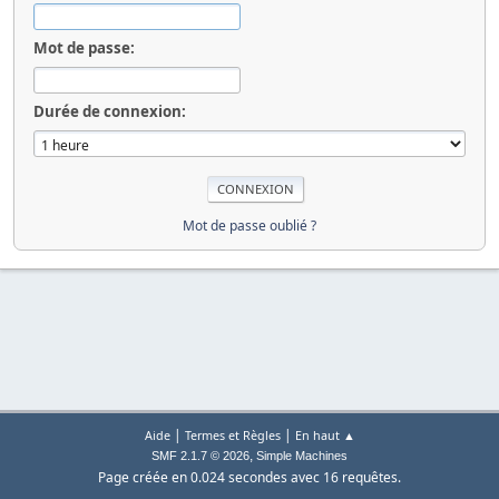
Mot de passe:
Durée de connexion:
Mot de passe oublié ?
|
|
Aide
Termes et Règles
En haut ▲
,
SMF 2.1.7 © 2026
Simple Machines
Page créée en 0.024 secondes avec 16 requêtes.