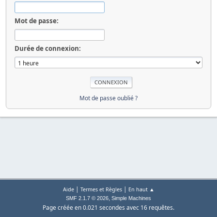
Mot de passe:
Durée de connexion:
Mot de passe oublié ?
|
|
Aide
Termes et Règles
En haut ▲
,
SMF 2.1.7 © 2026
Simple Machines
Page créée en 0.021 secondes avec 16 requêtes.