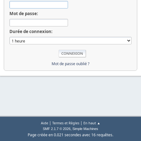
Mot de passe:
Durée de connexion:
Mot de passe oublié ?
|
|
Aide
Termes et Règles
En haut ▲
,
SMF 2.1.7 © 2026
Simple Machines
Page créée en 0.021 secondes avec 16 requêtes.