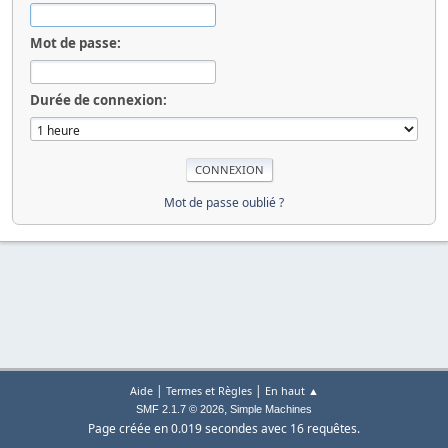
Mot de passe:
Durée de connexion:
Mot de passe oublié ?
|
|
Aide
Termes et Règles
En haut ▲
,
SMF 2.1.7 © 2026
Simple Machines
Page créée en 0.019 secondes avec 16 requêtes.